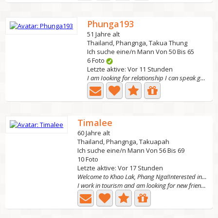
Phunga193
51 Jahre alt
Thailand, Phangnga, Takua Thung
Ich suche eine/n Mann Von 50 Bis 65
6 Foto
Letzte aktive: Vor 11 Stunden
I am Iooking for relationship I can speak good English...
Timalee
60 Jahre alt
Thailand, Phangnga, Takuapah
Ich suche eine/n Mann Von 56 Bis 69
10 Foto
Letzte aktive: Vor 17 Stunden
Welcome to Khao Lak, Phang Nga!Interested in trave
I work in tourism and am looking for new friends my age...