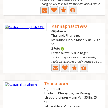
Living on My Rules😊 Passionate about exploring new...
Kannaphatc1990
40 Jahre alt
Thailand, Phangnga
Ich suche eine/n Mann Von 35 Bis
55
2 Foto
Letzte aktive: Vor 2 Tagen
I’m looking for serious relationship
I talk on WhatsApp only. Please be polite to Thai women....
Thanalaorn
49 Jahre alt
Thailand, Phangnga, Tai Muang
Ich suche eine/n Mann Von 55 Bis 65
4 Foto
Letzte aktive: Vor 2 Tagen