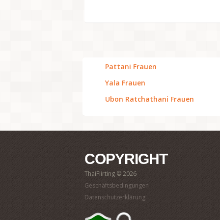
Pattani Frauen
Yala Frauen
Ubon Ratchathani Frauen
COPYRIGHT
ThaiFlirting © 2026
Geschäftsbedingungen
Datenschutzerklärung