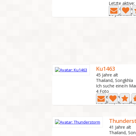
Letzte aktive:
Anne Gemini g
Ku1463
45 Jahre alt
Thailand, Songkhla
Ich suche eine/n Ma
4 Foto
Letzte aktive: Vor 1
I no drink, no smoke,
Thunders
41 Jahre alt
Thailand, Son