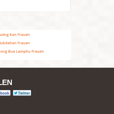
ueng Kan Frauen
ukdahan Frauen
ong Bua Lamphu Frauen
LEN
ebook
Twitter