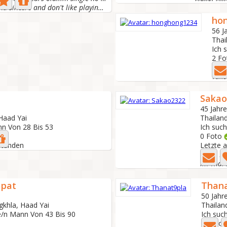
I am honest and sincere and don't like playing games in...
ho
56 J
Thai
Ich 
2 Fo
Letz
Take
Sakao
45 Jahre
Haad Yai
Thailan
nn Von 28 Bis 53
Ich suc
0 Foto
 Stunden
Letzte a
Hi im Li
apat
Thana
50 Jahre
gkhla, Haad Yai
Thailan
e/n Mann Von 43 Bis 90
Ich suc
4 Foto