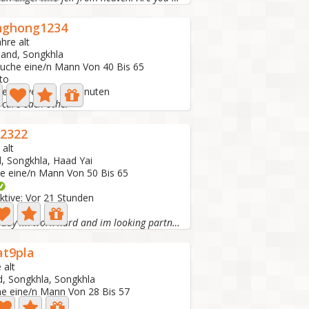
nghong1234
ahre alt
land, Songkhla
suche eine/n Mann Von 40 Bis 65
to
te aktive: Vor 59 Minuten
 care each other
2322
 alt
d, Songkhla, Haad Yai
he eine/n Mann Von 50 Bis 65
ktive: Vor 21 Stunden
nny
Im Thai lady im work hard and im looking partner and...
t9pla
 alt
d, Songkhla, Songkhla
he eine/n Mann Von 28 Bis 57