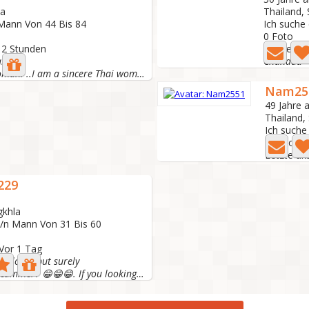
la
Thailand,
 Mann Von 44 Bis 84
Ich suche
0 Foto
r 2 Stunden
Letzte akt
artner
Chanaaa
🙂😌 I'm a Thai woman. ..I am a sincere Thai woman who is...
Nam25
49 Jahre a
Thailand,
Ich suche
4 Foto
Letzte ak
229
gkhla
e/n Mann Von 31 Bis 60
 Vor 1 Tag
y.Slowly but surely
I am looklike Scammer? 😁😁😁. If you looking sexy lady. You...