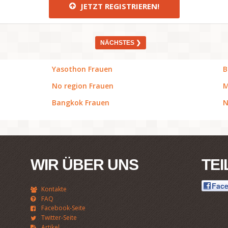
JETZT REGISTRIEREN!
NÄCHSTES ❯
Yasothon Frauen
B
No region Frauen
M
Bangkok Frauen
N
WIR ÜBER UNS
TEI
Fac
Kontakte
FAQ
Facebook-Seite
Twitter-Seite
Artikel