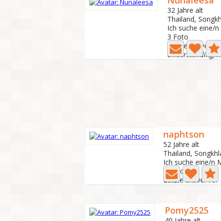
Nunaleesa
32 Jahre alt
Thailand, Songkh
Ich suche eine/
3 Foto
Letzte aktive: Vo
Understanding, ho
naphtson
52 Jahre alt
Thailand, Songkhl
Ich suche eine/n 
8 Foto
Letzte aktive: Vo
Pomy2525
40 Jahre alt