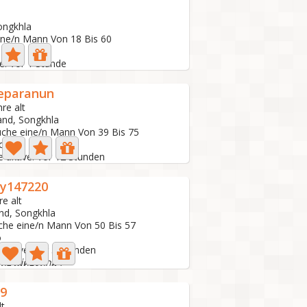
ongkhla
ine/n Mann Von 18 Bis 60
ve: Vor 1 Stunde
eparanun
hre alt
and, Songkhla
uche eine/n Mann Von 39 Bis 75
to
e aktive: Vor 12 Stunden
y147220
re alt
nd, Songkhla
che eine/n Mann Von 50 Bis 57
o
 aktive: Vor 5 Stunden
ไทยไม่ต้องทักมา
9
lt