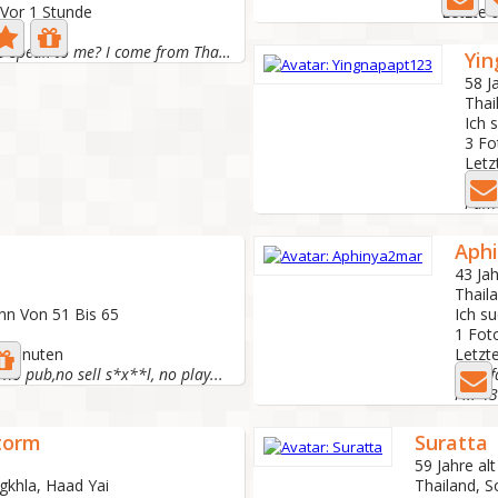
 Vor 1 Stunde
Letzte 
irl
Do you want to speak to me? I come from Thailand. I used...
Yin
58 J
Thai
Ich 
3 F
Letz
Ying
Aph
43 Jah
Thail
nn Von 51 Bis 65
Ich s
1 Fot
1 Minuten
Letzte
 no pub,no sell s*x**l, no play...
I am f
torm
Suratta
59 Jahre alt
gkhla, Haad Yai
Thailand, S