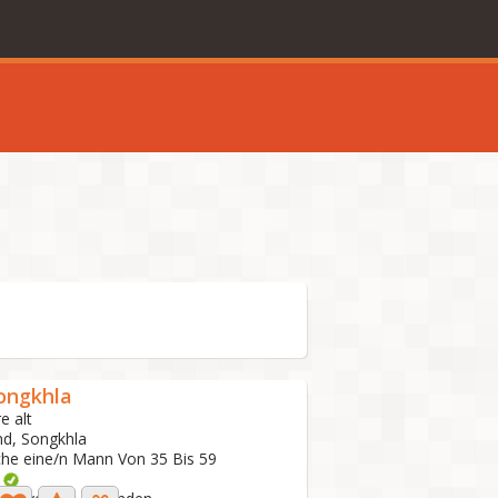
ongkhla
e alt
nd, Songkhla
che eine/n Mann Von 35 Bis 59
o