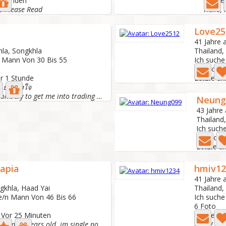
3 Stunden
Letzte
ip Please Read
Love25
41 Jahre a
hla, Songkhla
Thailand,
n Mann Von 30 Bis 55
Ich suche
3 Foto
or 1 Stunde
Letzte ak
์ที่จริงใจ
❌ No scammer Don't try to get me into trading or games....
Neung
43 Jahre 
Thailand
Ich such
5 Foto
Letzte ak
apia
hmiv12
41 Jahre a
gkhla, Haad Yai
Thailand,
ne/n Mann Von 46 Bis 66
Ich suche
6 Foto
: Vor 25 Minuten
Letzte ak
My name is Pia I'm 44 years old..im single no kid