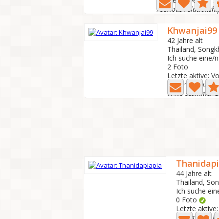
Letzte aktive: Vor 
I serious relationsh
Khwanjai99
42 Jahre alt
Thailand, Songk
Ich suche eine/
2 Foto
Letzte aktive: V
มองหาความสัมพันธ
Thanidapi
44 Jahre alt
Thailand, Son
Ich suche ei
0 Foto
Letzte aktive