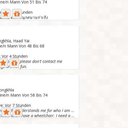
eine/n Mann Von 51 Bis 74
ve: Vor 12 Stunden
่อสัตย์ ตลก สนุกสนานร่าเริง
ngkhla, Haad Yai
ne/n Mann Von 48 Bis 68
e: Vor 4 Stunden
king for fun, please don't contact me
ngs are not fun.
Songkhla
eine/n Mann Von 58 Bis 74
ve: Vor 7 Stunden
I want someone who understands me for who I am and
I had an accident and I have a wheelchair. I need a man...