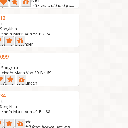
 aktive: Vor 5 Stunden
Hello, my name is Pat, I'm 37 years old and from...
12
lt
 Songkhla
 eine/n Mann Von 56 Bis 74
tive: Vor 3 Stunden
099
alt
, Songkhla
e eine/n Mann Von 39 Bis 69
tive: Vor 15 Stunden
34
lt
 Songkhla
 eine/n Mann Von 40 Bis 88
tive: Vor 1 Stunde
Hello! I'm an angel who fell from heaven. Are you a god?...