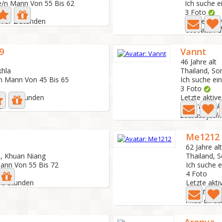
e/n Mann Von 55 Bis 62
Ich suche 
3 Foto
: Vor 2 Stunden
Letzte akti
จริงใจและซื
9
Vannt
46 Jahre alt
khla
Thailand, So
/n Mann Von 45 Bis 65
Ich suche ei
3 Foto
Vor 11 Stunden
Letzte aktiv
u
If you're loo
Because feeli
Me1212
62 Jahre alt
a, Khuan Niang
Thailand, 
Mann Von 55 Bis 72
Ich suche 
4 Foto
 10 Stunden
Letzte akti