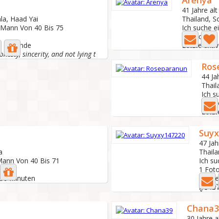
Arenya
41 Jahre alt
la, Haad Yai
Thailand, S
n Mann Von 40 Bis 75
Ich suche e
5 Foto
r 1 Stunde
Letzte akti
nesty, sincerity, and not lying t
Ros
44 Ja
Thail
Ich s
0 Fo
Letzt
Suyx
47 Jah
a
Thaila
Mann Von 40 Bis 71
Ich su
1 Fot
r 50 Minuten
Letzte
ผู้ชาย
Chana3
30 Jahre a