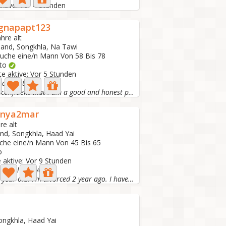
aktive: Vor 4 Stunden
gnapapt123
ahre alt
land, Songkhla, Na Tawi
suche eine/n Mann Von 58 Bis 78
oto
te aktive: Vor 5 Stunden
napapat
I am confident that I am a good and honest person. I live...
inya2mar
re alt
and, Songkhla, Haad Yai
uche eine/n Mann Von 45 Bis 65
o
 aktive: Vor 9 Stunden
aithful in love.
I'M 43 year old. I'm divorced 2 year ago. I have 2 kids....
ongkhla, Haad Yai