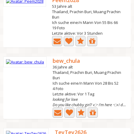
Peem2028
53 Jahre alt
Thailand, Prachin Buri, Muang Prachin
Buri
Ich suche eine/n Mann Von 55 Bis 66
19 Foto
Letzte aktive: Vor 3 Stunden
bew_chula
36 Jahre alt
Thailand, Prachin Buri, Muang Prachin
Buri
Ich suche eine/n Mann Von 28 Bis 52
4 Foto
Letzte aktive: Vor 1 Tag
looking for love
Do you like chubby girl? 👉 I’m here 👈 I don't like men...
TeyTey2626