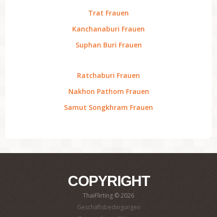
Trat Frauen
Kanchanaburi Frauen
Suphan Buri Frauen
Ratchaburi Frauen
Nakhon Pathom Frauen
Samut Songkhram Frauen
COPYRIGHT
ThaiFlirting © 2026
Geschäftsbedingungen