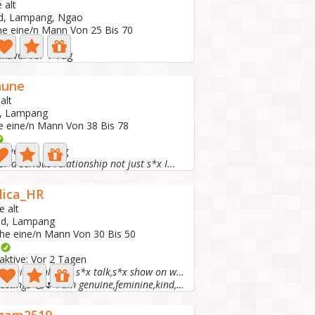
 alt
nd, Lampang, Ngao
he eine/n Mann Von 25 Bis 70
aktive: Vor 1 Tag
hune
alt
d, Lampang
e eine/n Mann Von 38 Bis 78
ktive: Vor 1 Tag
or a serious relationship not just s*x I...
lica_HR
e alt
nd, Lampang
che eine/n Mann Von 30 Bis 50
o
aktive: Vor 2 Tagen
Marriage mind only. No s*x talk,s*x show on webcam
Best Greetings 🥰🌷 I am genuine,feminine,kind,caring,...