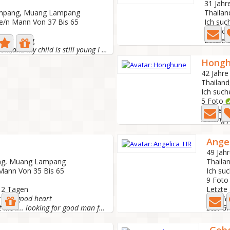
31 Jahre
ampang, Muang Lampang
Thaila
ne/n Mann Von 37 Bis 65
Ich suc
3 Foto
: Vor 1 Tag
Letzte 
I'm a single mom,and my child is still young I 'm...
Hong
42 Jahre 
Thailan
Ich such
5 Foto
Letzte a
looking f
Ange
49 Jahr
ng, Muang Lampang
Thaila
 Mann Von 35 Bis 65
Ich su
9 Fot
r 2 Tagen
Letzte 
y and good heart
Read well.... About me .... looking for good man for...