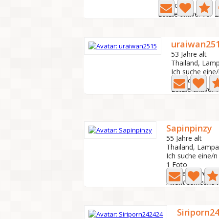
2 Foto
Letzte aktive: Vor 
uraiwan25
53 Jahre alt
Thailand, Lam
Ich suche eine
3 Foto
Letzte aktive: 
Sapinpinzy
55 Jahre alt
Thailand, Lampa
Ich suche eine/
1 Foto
Letzte aktive: V
I want someone w
Siriporn2