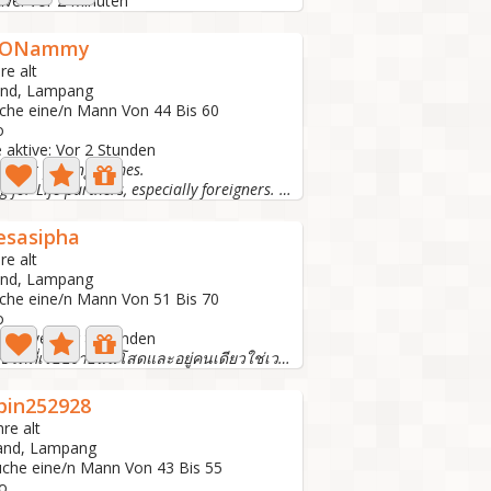
tive: Vor 2 Minuten
MONammy
re alt
and, Lampang
uche eine/n Mann Von 44 Bis 60
o
 aktive: Vor 2 Stunden
s, not playing games.
looking for Life partners, especially foreigners. a good...
esasipha
re alt
and, Lampang
uche eine/n Mann Von 51 Bis 70
o
 aktive: Vor 8 Stunden
ฉันใช้ชีวิตที่เรียบง่ายฉันโสดและอยู่คนเดียวใช่เวลาตามแบบส...
pin252928
hre alt
land, Lampang
uche eine/n Mann Von 43 Bis 55
o