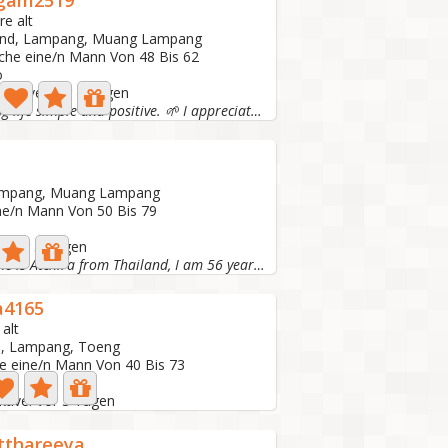
gam2519
re alt
and, Lampang, Muang Lampang
uche eine/n Mann Von 48 Bis 62
o
 aktive: Vor 2 Tagen
Keeping life simple and positive. 🌱 I appreciate a clean...
Lampang, Muang Lampang
ne/n Mann Von 50 Bis 79
e: Vor 3 Tagen
Hello My name is Atchira from Thailand, I am 56 years old...
a4165
 alt
d, Lampang, Toeng
he eine/n Mann Von 40 Bis 73
ktive: Vor 3 Tagen
tthareeya