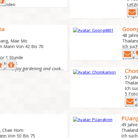
 Stunden
Letzt
อายุต
ha
Goon
48 Jahre
pang, Mae Mo
Thaila
/n Mann Von 42 Bis 70
Ich suc
3 Foto
Vor 1 Stunde
Letzte 
 marriage.
Im a single mother. I enjoy gardening and cooking my...
Cho
57 Jahr
Thail
Ich su
5 Fot
Letzte
Chom
PUan
49 Jahre
g, Chae Hom
Thailan
ann Von 50 Bis 75
Ich suc