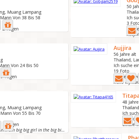
Gob
50 Jah
ang, Muang Lampang
Thail
n Mann Von 38 Bis 58
Ich s
3 Fot
or 2 Tagen
Letzte
Aujjira
56 Jahre alt
ng
Thailand, 
 Mann Von 24 Bis 50
Ich suche ei
19 Foto
r 3 Tagen
Letzte aktiv
Titap
48 Jahre
ang, Muang Lampang
Thailan
n Mann Von 55 Bis 70
Ich suc
4 Foto
or 3 Tagen
Letzte a
Only simple person .I am big big girl in the big big...
Pha