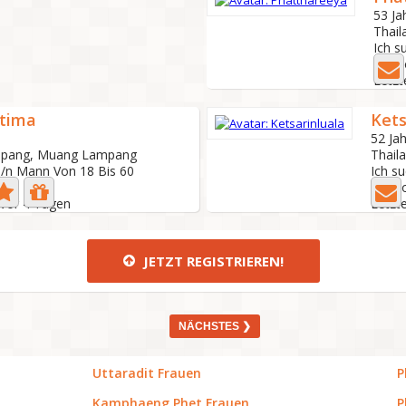
53 Ja
Thai
Ich s
9 Fot
Letzt
tima
Kets
52 Jah
mpang, Muang Lampang
Thail
e/n Mann Von 18 Bis 60
Ich s
1 Fo
 Vor 4 Tagen
Letzte
JETZT REGISTRIEREN!
NÄCHSTES ❯
Uttaradit Frauen
P
Kamphaeng Phet Frauen
P