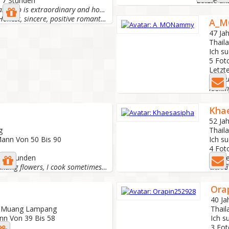
r 7 Stunden
Letzte ak
An ordinary woman who is extraordinary and honest.
I am single mum Honest, sincere, positive romantic Love...
A_
47 Jah
Thail
Ich s
5 Fot
Letzte
Seriou
Kha
52 Jah
g
Thail
Mann Von 50 Bis 90
Ich s
4 Fot
 20 Stunden
Letzte
About me: I like planting flowers, I cook sometimes, and...
Ora
40 Ja
, Muang Lampang
Thai
nn Von 39 Bis 58
Ich s
3 Fot