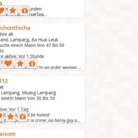
ktive: Vor 19 Stunden
าพ เหนื่อของประเทศไทย...
chonthicha
ahre alt
land, Lampang, Ba Huai Leuk
suche eine/n Mann Von 47 Bis 60
to
te aktive: Vor 1 Stunde
Bou
Hello, I live in Thailand, I'm an order woman seeking...
l12
lt
, Lampang, Muang Lampang
e eine/n Mann Von 30 Bis 50
tive: Vor 1 Tag
lf be happy and be honest
I m looking for a partner in crime ,no horny guy and...
haisom