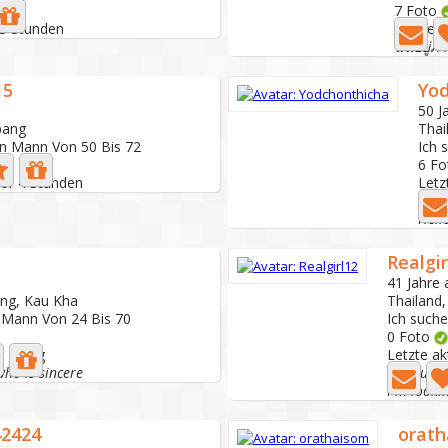
7 Foto
23 Stunden
Letzte a
ฉันอยู่ภ
15
Yod
50 J
pang
Thai
/n Mann Von 50 Bis 72
Ich 
6 Fo
Vor 4 Stunden
Letz
I'm 
Realgir
41 Jahre a
ng, Kau Kha
Thailand
n Mann Von 24 Bis 70
Ich such
0 Foto
or 1 Tag
Letzte ak
ho is sincere
Be yourse
42424
orat