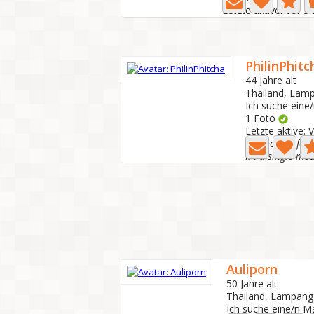
Letzte aktive: Vor 5
PhilinPhitc
44 Jahre alt
Thailand, Lam
Ich suche eine
1 Foto
Letzte aktive: 
I'm looking for
Auliporn
50 Jahre alt
Thailand, Lampan
Ich suche eine/n M