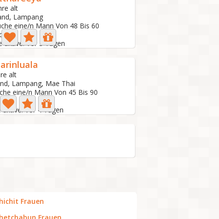
hre alt
land, Lampang
uche eine/n Mann Von 48 Bis 60
o
e aktive: Vor 3 Tagen
arinluala
re alt
and, Lampang, Mae Thai
uche eine/n Mann Von 45 Bis 90
to
 aktive: Vor 4 Tagen
hichit Frauen
hetchabun Frauen