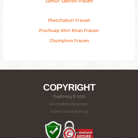
Samut Sakhon Frauen
Phetchaburi Frauen
Prachuap Khiri Khan Frauen
Chumphon Frauen
COPYRIGHT
ThaiFlirting © 2026
Geschäftsbedingungen
Datenschutzerklärung