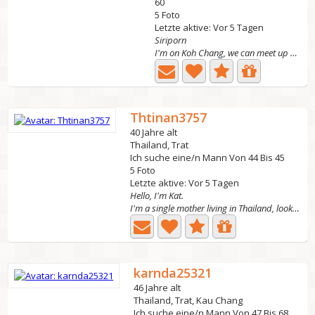
60
5 Foto
Letzte aktive: Vor 5 Tagen
Siriporn
I'm on Koh Chang, we can meet up I like a simple life,...
Thtinan3757
40 Jahre alt
Thailand, Trat
Ich suche eine/n Mann Von 44 Bis 45
5 Foto
Letzte aktive: Vor 5 Tagen
Hello, I'm Kat.
I'm a single mother living in Thailand, looking for a...
karnda25321
46 Jahre alt
Thailand, Trat, Kau Chang
Ich suche eine/n Mann Von 47 Bis 68