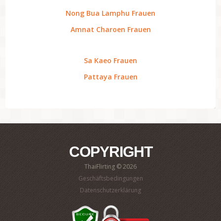
Nong Bua Lamphu Frauen
Amnat Charoen Frauen
Sa Kaeo Frauen
Pattaya Frauen
COPYRIGHT
ThaiFlirting © 2026
Geschäftsbedingungen
Datenschutzerklärung