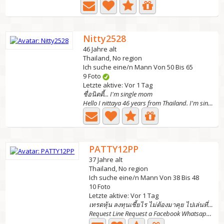
Nitty2528
46 Jahre alt
Thailand, No region
Ich suche eine/n Mann Von 50 Bis 65
9 Foto
Letzte aktive: Vor 1 Tag
ชื่อนิตตี้... I'm single mom
Hello I nittaya 46 years from Thailand. I'm single mom...
PATTY12PP
37 Jahre alt
Thailand, No region
Ich suche eine/n Mann Von 38 Bis 48
10 Foto
Letzte aktive: Vor 1 Tag
เทรดหุ้น ลงทุนเชี้ยไร ไม่ต้องมาคุย ไปเล่นที่อื่น
Request Line Request a Facebook Whatsapp request So I...