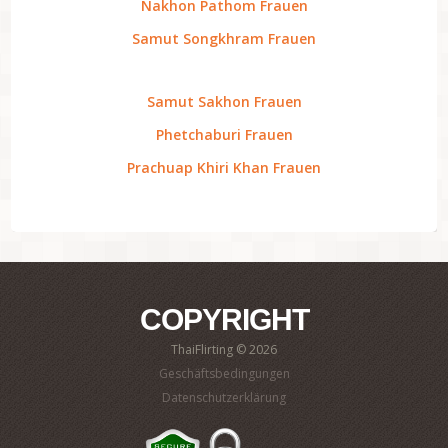
Nakhon Pathom Frauen
Samut Songkhram Frauen
Samut Sakhon Frauen
Phetchaburi Frauen
Prachuap Khiri Khan Frauen
COPYRIGHT
ThaiFlirting © 2026
Geschäftsbedingungen
Datenschutzerklärung