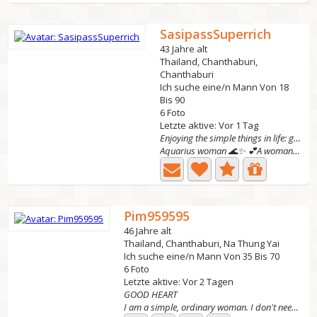
SasipassSuperrich
43 Jahre alt
Thailand, Chanthaburi,
Chanthaburi
Ich suche eine/n Mann Von 18
Bis 90
6 Foto
Letzte aktive: Vor 1 Tag
Enjoying the simple things in life: good coffee,
Aquarius woman 🌊✨ 💕A woman of substance looking for a...
Pim959595
46 Jahre alt
Thailand, Chanthaburi, Na Thung Yai
Ich suche eine/n Mann Von 35 Bis 70
6 Foto
Letzte aktive: Vor 2 Tagen
GOOD HEART
I am a simple, ordinary woman. I don't need money but I...