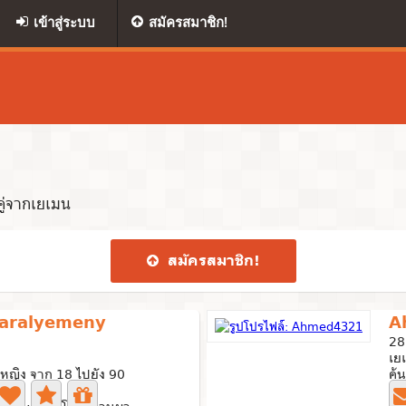
เข้าสู่ระบบ
สมัครสมาชิก!
ู่จากเยเมน
สมัคร​สมาชิก​!
aralyemeny
A
28
เย
หญิง จาก 18 ไปยัง 90
ค้
่าย
0 