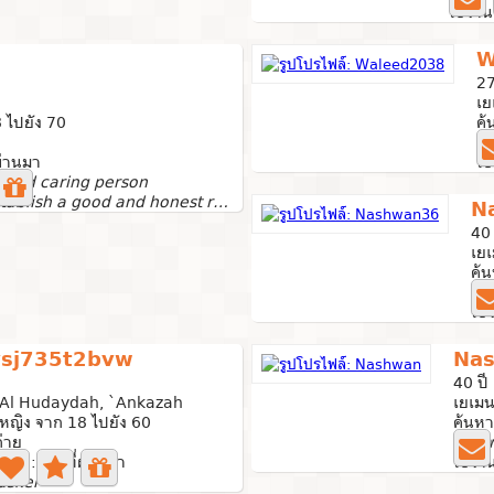
ใช้งาน
W
27
เย
 ไปยัง 70
ค้
0 
่ผ่านมา
ใช
t and caring person
I really want to establish a good and honest relationship...
N
40 
เย
ค้
4 
ใช้
vsj735t2bvw
Na
40 ปี
 Al Hudaydah, `Ankazah
เยเม
หญิง จาก 18 ไปยัง 60
ค้นหา
่าย
6 ภา
่าสุด: 3 ปีที่ผ่านมา
ใช้งาน
asker