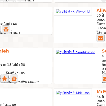
่าสุด: 7 ชั่วโมงที่ผ่านมา
ใช้
Aliw
56 ปี
เยเมน
18 ไปยัง 46
ค้นหา
0 ภาพ
ปดาห์ที่ผ่านมา
ใช้งาน
I wan
aleh
S
41
เย
จาก 18 ไปยัง 50
ค้
0 
: 6 เดือนที่ผ่านมา
ใช
@gmail.com
Lo
halid atm gmailm comm
Lo
MrM
34 ปี
เยเมน
8 ไปยัง 90
ค้นหา