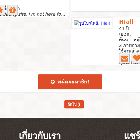
ปีที่ผ่านมา
I'm new to this dating site, i'm not here for games or...
HIall
41 ปี
เยเมน
ค้นหา หญิ
2 ภาพถ่าย
ใช้งานล่าสุ
Can i hug
สมัคร​สมาชิก​!
ถัดไป ❯
เกี่ยวกับเรา
แชร์