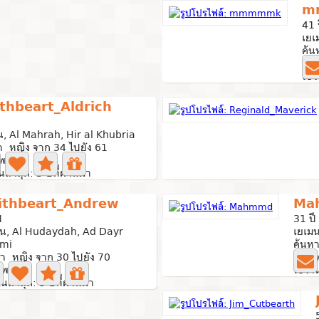
m
41 
เยเ
ค้น
0 ภ
ใช้ง
thbeart_Aldrich
น, Al Mahrah, Hir al Khubria
า หญิง จาก 34 ไปยัง 61
พถ่าย
นล่าสุด: 3 ปีที่ผ่านมา
ithbeart_Andrew
Ma
ี
31 ปี
มน, Al Hudaydah, Ad Dayr
เยเม
mi
ค้นหา
า หญิง จาก 30 ไปยัง 70
0 ภา
าพถ่าย
ใช้งาน
านล่าสุด: 3 ปีที่ผ่านมา