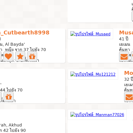
m_Cutbearth8998
Mus
ี
41 ปี
น, Al Bayda'
เยเมน
า หญิง จาก 37 ไปยัง 70
ค้นหา 
าพถ่าย
1 ภาพถ
านล่าสุด: 3 ปีที่ผ่านมา
ใช้งานล
Mo
32 ป
'
เยเ
44 ไปยัง 70
ค้นห
1 ภา
ที่ผ่านมา
ใช้งา
rah, Akhud
ก 42 ไปยัง 90