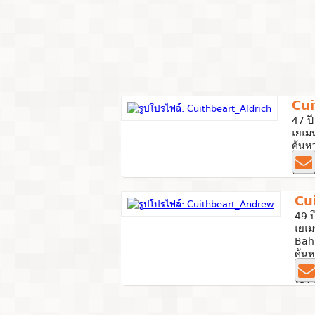
Cui
47 ปี
เยเม
ค้นห
0 ภา
ใช้งา
Cu
49 ป
เยเ
Bah
ค้นห
0 ภ
ใช้ง