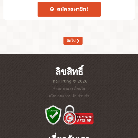
สมัคร​สมาชิก​!
ถัดไป ❯
ลิขสิทธิ์
ThaiFlirting © 2026
ข้อตกลงและเงื่อนไข
นโยบายความเป็นส่วนตัว