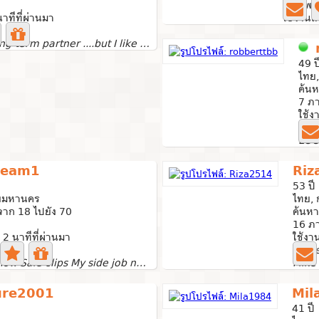
2 ภาพถ
นาทีที่ผ่านมา
ใช้งานล่
Looking for a long-term partner ....but I like if my...
49 ป
ไทย
ค้นห
7 ภ
ใช้ง
Mes
deam1
Riz
53 ปี
ทพมหานคร
ไทย,
าก 18 ไปยัง 70
ค้นหา
16 ภ
: 2 นาทีที่ผ่านมา
ใช้งา
make
Live cam show Sale clips My side job need extra money to...
ure2001
Mil
41 ปี