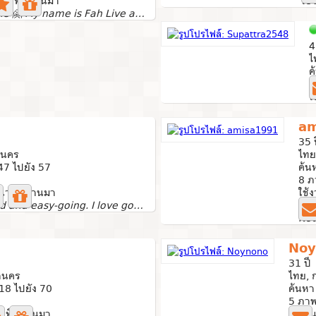
 นาทีที่ผ่านมา
ใช้
Hello everyone 🤗 My name is Fah Live and work in...
4
ไ
ค
3
ใ
am
35 
านคร
ไทย
7 ไปยัง 57
ค้น
8 ภ
นาทีที่ผ่านมา
ใช้
!Straightforward and easy-going. I love good laughs and...
Noy
31 ปี
านคร
ไทย, 
18 ไปยัง 70
ค้นหา
5 ภา
าทีที่ผ่านมา
ใช้งาน