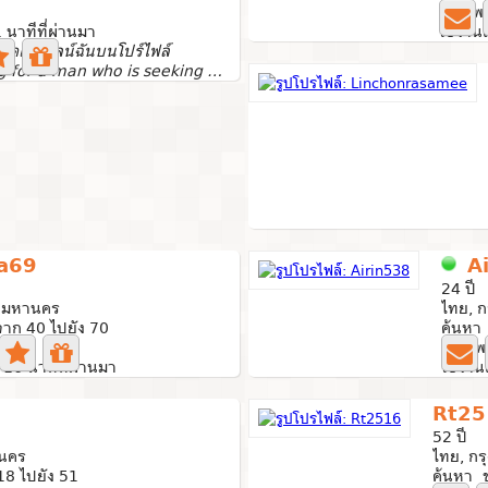
3 ภาพ
1 นาทีที่ผ่านมา
ใช้งานล
กัดแอดไลน์ฉันบนโปร์ไฟล์
.... . I'm looking for a man who is seeking a serious and...
a69
A
24 ปี
ทพมหานคร
ไทย, 
าก 40 ไปยัง 70
ค้นหา
1 ภาพ
: 16 นาทีที่ผ่านมา
ใช้งาน
Rt25
52 ปี
านคร
ไทย, ก
18 ไปยัง 51
ค้นหา ช