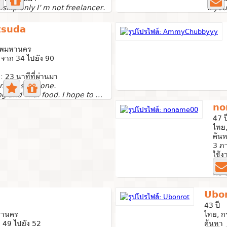
nship only I’ m not freelancer.
tsuda
เทพมหานคร
จาก 34 ไปยัง 90
ด: 23 นาทีที่ผ่านมา
 meet someone.
Love baking and Thai food. I hope to find someone who...
no
47 ป
ไทย
ค้น
3 ภ
ใช้ง
Than
Ubo
43 ปี
หานคร
ไทย, 
 49 ไปยัง 52
ค้นหา 