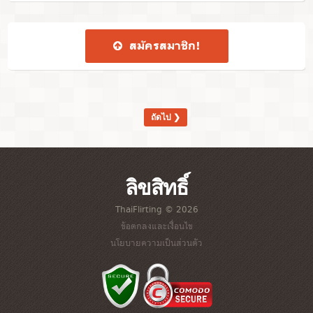
สมัคร​สมาชิก​!
ถัดไป ❯
ลิขสิทธิ์
ThaiFlirting © 2026
ข้อตกลงและเงื่อนไข
นโยบายความเป็นส่วนตัว