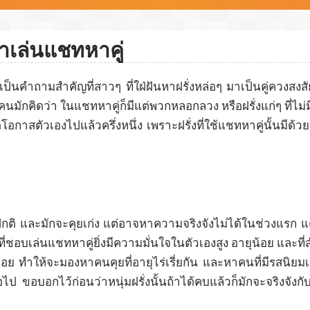
มาเล่นแชทหาคู่
็นคำถามสำคัญที่สาวๆ ที่ใฝ่ฝันหาฝรั่งหล่อๆ มาเป็นคู่ควงสงสัยก
กคิดว่า ในแชทหาคู่ก็มีแต่พวกหลอกลวง หรือฝรั่งแก่ๆ ที่ไม่
ัดโอกาสตัวเองไปแล้วครึ่งหนึ่ง เพราะฝรั่งที่ใช้แชทหาคู่นั้น
องปกติ และมักจะคุยเก่ง แต่อาจหาความจริงจังไม่ได้ในช่วงแรก แต
่ชอบเล่นแชทหาคู่ยิ่งมีความมั่นใจในตัวเองสูง อายุน้อย และที่ส
ุน้อย ทำให้จะมองหาคนคุยที่อายุไร่เรี่ยกัน และหาคนที่มีรสนิยม
 ขอบอกไว้ก่อนว่าหนุ่มฝรั่งนั้นถ้าได้คบแล้วก็มักจะจริงจังกับคู