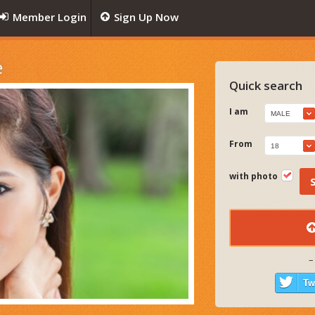
Member Login
Sign Up Now
e
Quick search
I am
MALE
From
18
with photo
–
Tw