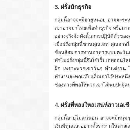
3. ฝรั่งนักธุรกิจ
กลุ่มนี้อาจจะมีอายุหน่อย อาจจะระหว
เขาอาจมาไทยเพื่อทำธุรกิจ หรือมาเพ
อย่างจริงจัง ดังนั้นการปฏิบัติตัวขอ
เมื่อฝรั่งกลุ่มนี้ชวนคุณเดท คุณอาจ
ช้อนส้อม การทานอาหารแบบตะวันตก
ทำไมฝรั่งกลุ่มนี้จึงใช้​เว็บเดทออ
ผิด เพราะพวกเขาวันๆ ทำแต่งาน ไม
ทำงานจะพกแท๊บแล็ตเอาไว้ประหนึ่งอ
ช่องทางที่พอให้พวกเขาได้พบปะผู้คน
4. ฝรั่งที่หลงใหลเสน่ห์สาวเอเช
กลุ่มนี้อายุไม่แน่นอน อาจจะมีหนุ่ม
เงินมีทุนและอยากตั้งรกรากในต่างแ