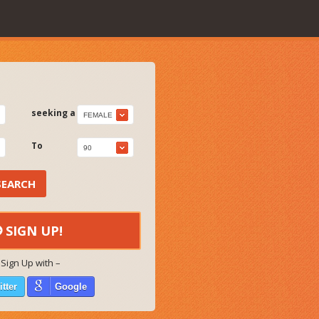
seeking a
FEMALE
To
90
SEARCH
SIGN UP!
 Sign Up with –
itter
Google