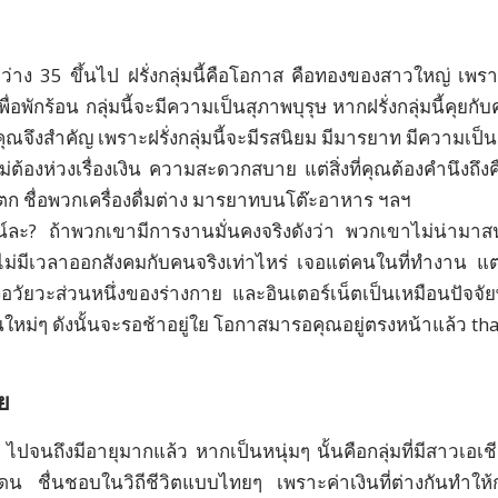
่าง 35 ขึ้นไป ฝรั่งกลุ่มนี้คือโอกาส คือทองของสาวใหญ่ เพราะฝร
ื่อพักร้อน กลุ่มนี้จะมีความเป็นสุภาพบุรุษ หากฝรั่งกลุ่มนี้ค
งคุณจึงสำคัญ เพราะฝรั่งกลุ่มนี้จะมีรสนิยม มีมารยาท มีความเป็นผ
ไม่ต้องห่วงเรื่องเงิน ความสะดวกสบาย แต่สิ่งที่คุณต้องคำนึงถึ
 ชื่อพวกเครื่องดื่มต่าง มารยาทบนโต๊ะอาหาร ฯลฯ
นไลน์ละ? ถ้าพวกเขามีการงานมั่นคงจริงดังว่า พวกเขาไม่น่าม
่มีเวลาออกสังคมกับคนจริงเท่าไหร่ เจอแต่คนในที่ทำงาน แต่ท
วัยวะส่วนหนึ่งของร่างกาย และอินเตอร์เน็ตเป็นเหมือนปัจจั
ใหม่ๆ ดังนั้นจะรอช้าอยู่ใย โอกาสมารอคุณอยู่ตรงหน้าแล้ว tha
ีย
ๆ ไปจนถึงมีอายุมากแล้ว หากเป็นหนุ่มๆ นั้นคือกลุ่มที่มีสาวเอเ
ดน ชื่นชอบในวิถีชีวิตแบบไทยๆ เพราะค่าเงินที่ต่างกันทำให้ก