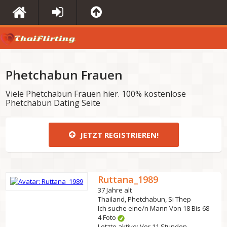
Phetchabun Frauen
Viele Phetchabun Frauen hier. 100% kostenlose
Phetchabun Dating Seite
JETZT REGISTRIEREN!
Ruttana_1989
37 Jahre alt
Thailand, Phetchabun, Si Thep
Ich suche eine/n Mann Von 18 Bis 68
4 Foto
Letzte aktive: Vor 11 Stunden