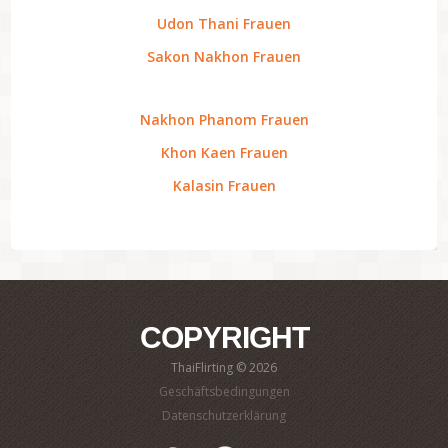
Udon Thani Frauen
Sakon Nakhon Frauen
Nakhon Phanom Frauen
Khon Kaen Frauen
Kalasin Frauen
COPYRIGHT
ThaiFlirting © 2026
Geschäftsbedingungen
Datenschutzerklärung